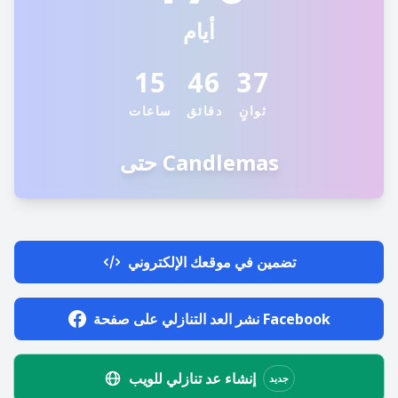
أيام
15
46
37
ثوانٍ
دقائق
ساعات
حتى Candlemas
تضمين في موقعك الإلكتروني
نشر العد التنازلي على صفحة Facebook
إنشاء عد تنازلي للويب
جديد