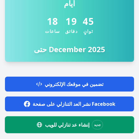
أيام
18
19
45
ثوانٍ
دقائق
ساعات
حتى December 2025
تضمين في موقعك الإلكتروني
نشر العد التنازلي على صفحة Facebook
إنشاء عد تنازلي للويب
جديد