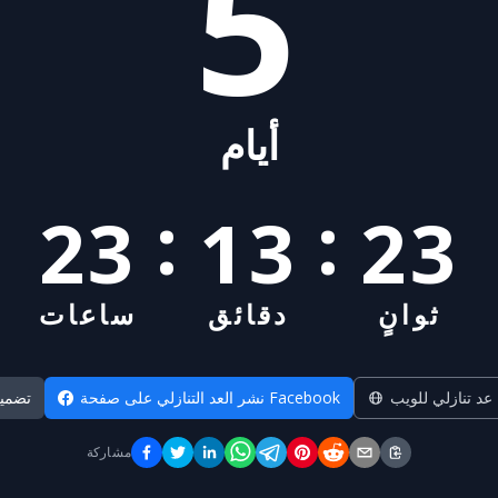
5
أيام
:
:
23
13
22
ثوانٍ
دقائق
ساعات
 عد تنازلي للويب
نشر العد التنازلي على صفحة Facebook
تضمي
مشاركة