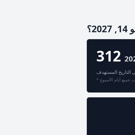
2؟
312