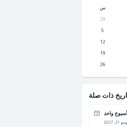
س
29
5
12
19
26
ريخ ذات صلة
أسبوع واحد
نيو 21, 2027