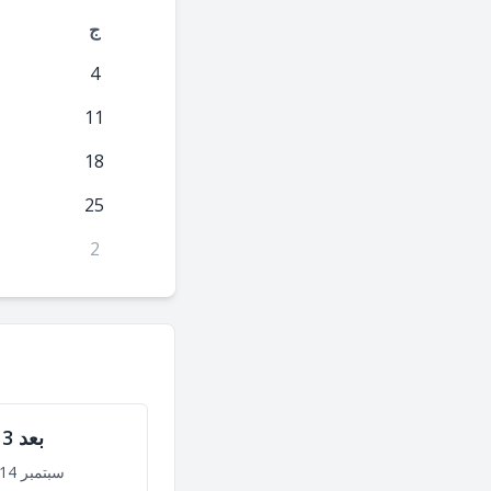
ج
4
11
18
25
2
بعد 3 أشهر
سبتمبر 14, 2027