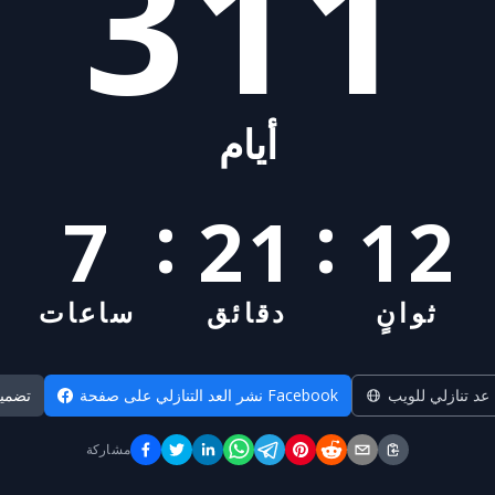
311
أيام
:
:
7
21
11
ثوانٍ
دقائق
ساعات
 عد تنازلي للويب
نشر العد التنازلي على صفحة Facebook
تضمي
مشاركة