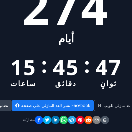
274
أيام
:
:
15
45
46
ثوانٍ
دقائق
ساعات
 عد تنازلي للويب
نشر العد التنازلي على صفحة Facebook
تضمي
مشاركة