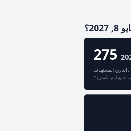
202؟
275