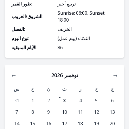
تربيع أخير
طور القمر:
Sunrise: 06:00, Sunset:
الشروق/الغروب:
18:00
الخريف
الفصل:
الثلاثاء
(يوم عمل)
نوع اليوم:
86
الأيام المتبقية:
نوفمبر 2026
←
→
ج
خ
ر
ث
ن
ح
س
31
1
2
3
4
5
6
7
8
9
10
11
12
13
14
15
16
17
18
19
20