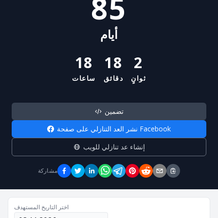
85
أيام
18
18
2
ثوانٍ
دقائق
ساعات
تضمين
نشر العد التنازلي على صفحة Facebook
إنشاء عد تنازلي للويب
مشاركة
اختر التاريخ المستهدف