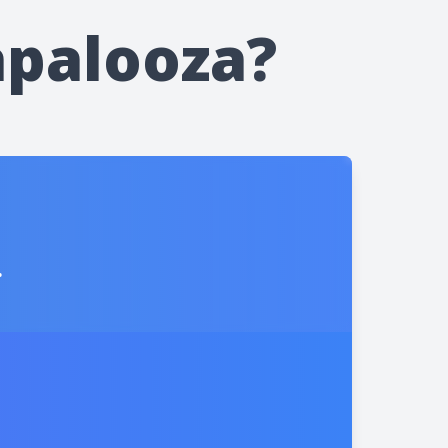
apalooza?
a
.