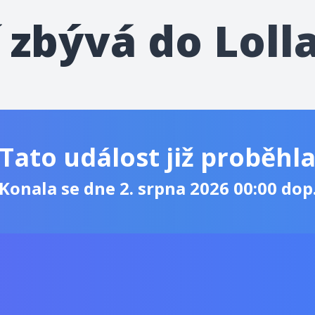
í zbývá do Loll
Tato událost již proběhl
Konala se dne 2. srpna 2026 00:00 dop