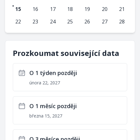
15
16
17
18
19
20
21
22
23
24
25
26
27
28
Prozkoumat související data
O 1 týden později
února 22, 2027
O 1 měsíc později
března 15, 2027
O 3 měsíce později