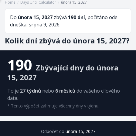
Home
/
Days Until Calculator
/
února 15, 2027
Do
února 15, 2027
zbývá
190 dní
, počítáno ode
dneška, srpna 9, 2026.
Kolik dní zbývá do února 15, 2027?
190
Zbývající dny do února
15, 2027
To je
27 týdnů
nebo
6 měsíců
do vašeho cílového
data.
* Tento výpočet zahrnuje všechny dny v týdnu.
Odpočet do
února 15, 2027