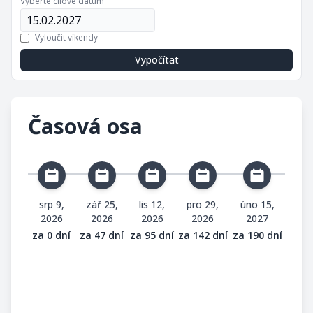
Vyberte cílové datum
Vyloučit víkendy
Vypočítat
Časová osa
srp 9,
zář 25,
lis 12,
pro 29,
úno 15,
2026
2026
2026
2026
2027
za 0 dní
za 47 dní
za 95 dní
za 142 dní
za 190 dní