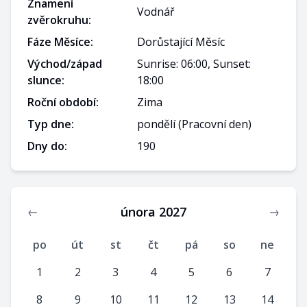
Znamení
Vodnář
zvěrokruhu:
Fáze Měsíce:
Dorůstající Měsíc
Východ/západ
Sunrise: 06:00, Sunset:
slunce:
18:00
Roční období:
Zima
Typ dne:
pondělí
(Pracovní den)
Dny do:
190
února 2027
←
→
po
út
st
čt
pá
so
ne
1
2
3
4
5
6
7
8
9
10
11
12
13
14