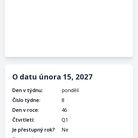
O datu února 15, 2027
Den v týdnu:
pondělí
Číslo týdne:
8
Den v roce:
46
Čtvrtletí:
Q
1
Je přestupný rok?
Ne