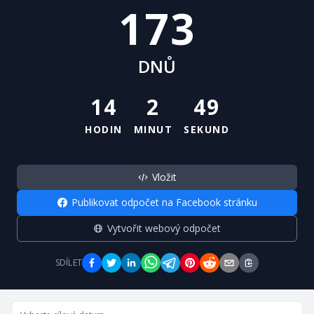
173
DNŮ
14
2
49
HODIN
MINUT
SEKUND
Vložit
Publikovat odpočet na Facebook stránku
Vytvořit webový odpočet
SDÍLET