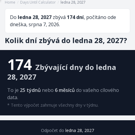
Home
/
Days Until Calculator
/
ledna 28, 2027
Do
ledna 28, 2027
zbývá
174 dní
, počítáno ode
dneška, srpna 7, 2026.
Kolik dní zbývá do ledna 28, 2027?
174
Zbývající dny do ledna
28, 2027
To je
25 týdnů
nebo
6 měsíců
do vašeho cílového
data.
* Tento výpočet zahrnuje všechny dny v týdnu.
Odpočet do
ledna 28, 2027