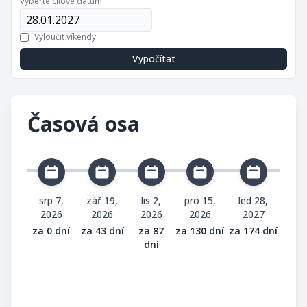
Vyberte cílové datum
Vyloučit víkendy
Vypočítat
Časová osa
srp 7,
zář 19,
lis 2,
pro 15,
led 28,
2026
2026
2026
2026
2027
za 0 dní
za 43 dní
za 87
za 130 dní
za 174 dní
dní