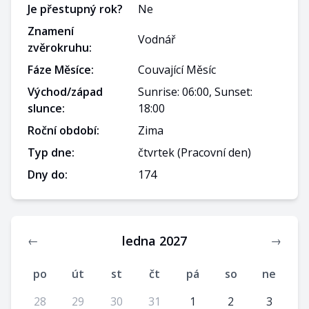
Je přestupný rok?
Ne
Znamení
Vodnář
zvěrokruhu:
Fáze Měsíce:
Couvající Měsíc
Východ/západ
Sunrise: 06:00, Sunset:
slunce:
18:00
Roční období:
Zima
Typ dne:
čtvrtek
(Pracovní den)
Dny do:
174
ledna 2027
←
→
po
út
st
čt
pá
so
ne
28
29
30
31
1
2
3