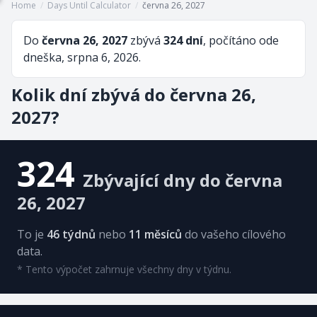
Home
/
Days Until Calculator
/
června 26, 2027
Do
června 26, 2027
zbývá
324 dní
, počítáno ode
dneška, srpna 6, 2026.
Kolik dní zbývá do června 26,
2027?
324
Zbývající dny do června
26, 2027
To je
46 týdnů
nebo
11 měsíců
do vašeho cílového
data.
* Tento výpočet zahrnuje všechny dny v týdnu.