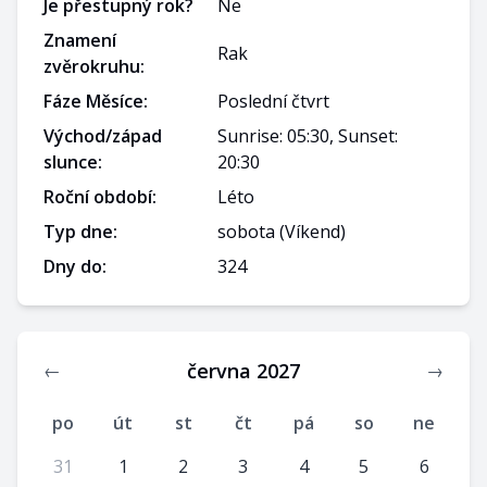
Je přestupný rok?
Ne
Znamení
Rak
zvěrokruhu:
Fáze Měsíce:
Poslední čtvrt
Východ/západ
Sunrise: 05:30, Sunset:
slunce:
20:30
Roční období:
Léto
Typ dne:
sobota
(Víkend)
Dny do:
324
června 2027
←
→
po
út
st
čt
pá
so
ne
31
1
2
3
4
5
6