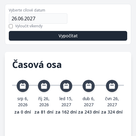
Vyberte cílové datum
Vyloučit víkendy
Vypočítat
Časová osa
srp 6,
říj 26,
led 15,
dub 6,
čvn 26,
2026
2026
2027
2027
2027
za 0 dní
za 81 dní
za 162 dní
za 243 dní
za 324 dní