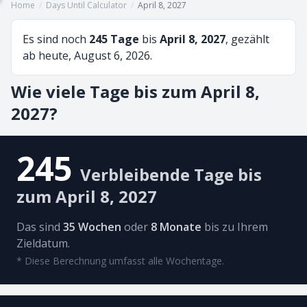
Home
/
Days Until Calculator
/
April 8, 2027
Es sind noch
245 Tage
bis
April 8, 2027
, gezählt
ab heute, August 6, 2026.
Wie viele Tage bis zum April 8,
2027?
245
Verbleibende Tage bis
zum April 8, 2027
Das sind
35 Wochen
oder
8 Monate
bis zu Ihrem
Zieldatum.
* Diese Berechnung umfasst alle Wochentage.