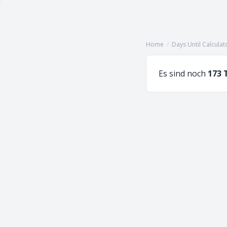
Home
/
Days Until Calculat
Es sind noch
173 