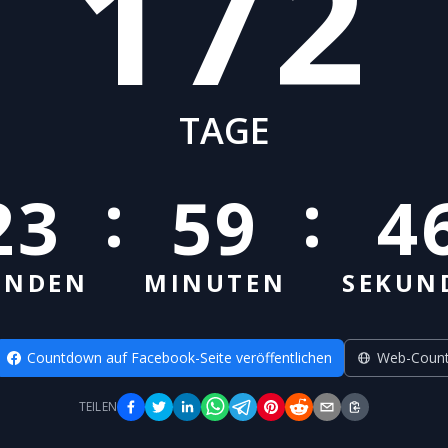
172
TAGE
:
:
23
59
4
UNDEN
MINUTEN
SEKUN
Countdown auf Facebook-Seite veröffentlichen
Web-Count
TEILEN