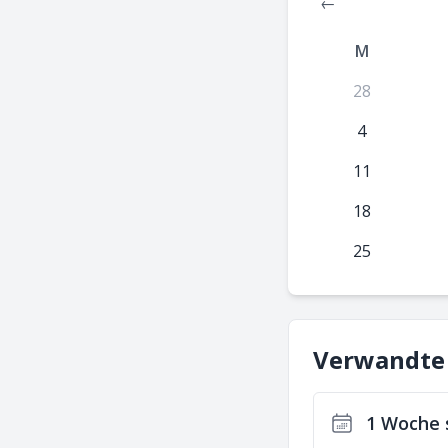
←
M
28
4
11
18
25
Verwandte
1 Woche 