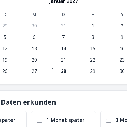
Januar 2027
D
M
D
F
S
29
30
31
1
2
5
6
7
8
9
12
13
14
15
16
19
20
21
22
23
26
27
28
29
30
 Daten erkunden
später
1 Monat später
3 Mo