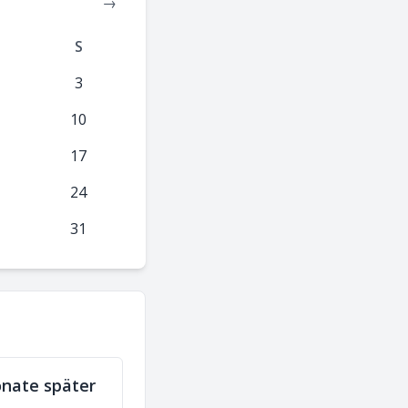
→
S
3
10
17
24
31
nate später