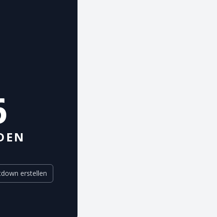
5
DEN
down erstellen