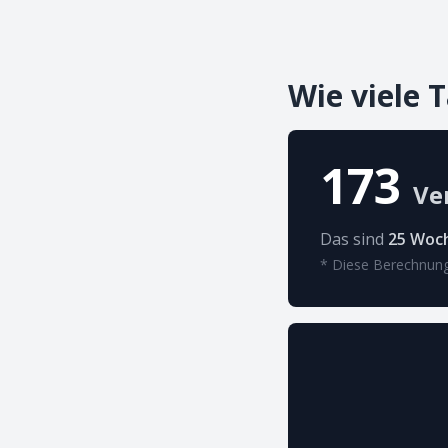
Wie viele 
173
Ve
Das sind
25 Woc
* Diese Berechnung