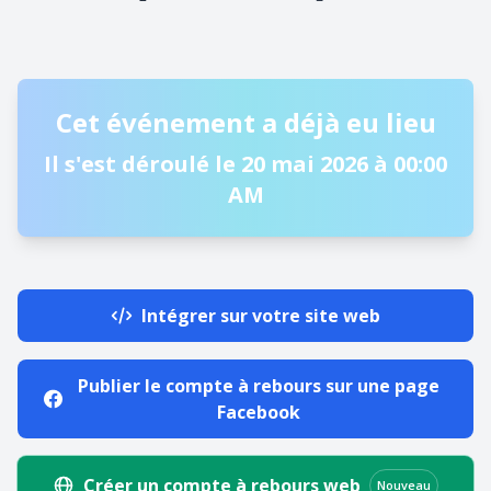
Cet événement a déjà eu lieu
Il s'est déroulé le 20 mai 2026 à 00:00
AM
Intégrer sur votre site web
Publier le compte à rebours sur une page
Facebook
Créer un compte à rebours web
Nouveau