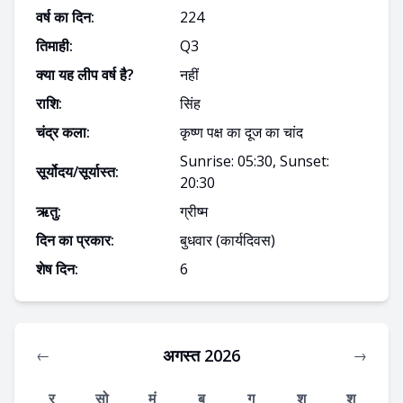
वर्ष का दिन:
224
तिमाही:
Q
3
क्या यह लीप वर्ष है?
नहीं
राशि:
सिंह
चंद्र कला:
कृष्ण पक्ष का दूज का चांद
Sunrise: 05:30, Sunset:
सूर्योदय/सूर्यास्त:
20:30
ऋतु:
ग्रीष्म
दिन का प्रकार:
बुधवार
(कार्यदिवस)
शेष दिन:
6
अगस्त 2026
←
→
र
सो
मं
बु
गु
शु
श