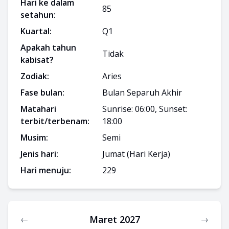
Hari ke dalam
85
setahun:
Kuartal:
Q
1
Apakah tahun
Tidak
kabisat?
Zodiak:
Aries
Fase bulan:
Bulan Separuh Akhir
Matahari
Sunrise: 06:00, Sunset:
terbit/terbenam:
18:00
Musim:
Semi
Jenis hari:
Jumat
(Hari Kerja)
Hari menuju:
229
Maret 2027
←
→