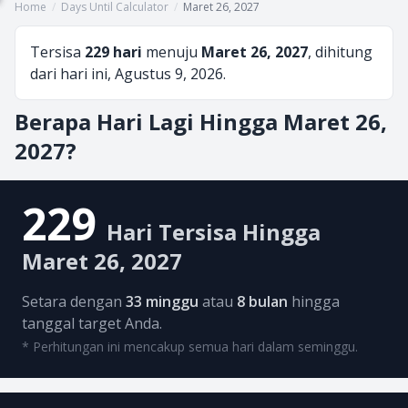
Home
/
Days Until Calculator
/
Maret 26, 2027
Tersisa
229 hari
menuju
Maret 26, 2027
, dihitung
dari hari ini, Agustus 9, 2026.
Berapa Hari Lagi Hingga Maret 26,
2027?
229
Hari Tersisa Hingga
Maret 26, 2027
Setara dengan
33 minggu
atau
8 bulan
hingga
tanggal target Anda.
* Perhitungan ini mencakup semua hari dalam seminggu.