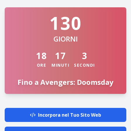
130
GIORNI
18
17
3
ORE
MINUTI
SECONDI
Fino a Avengers: Doomsday
Incorpora nel Tuo Sito Web