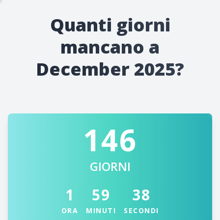
Quanti giorni
mancano a
December 2025?
146
GIORNI
1
59
38
ORA
MINUTI
SECONDI