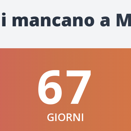
ni mancano a M
67
GIORNI