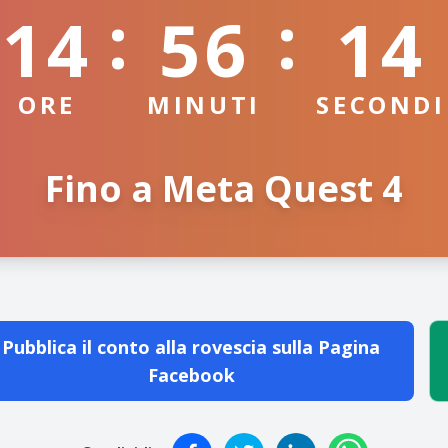
:
:
14
56
13
ORE
MINUTI
SECONDI
Fino a Meta Quest 4
Pubblica il conto alla rovescia sulla Pagina
Facebook