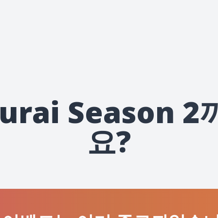
murai Seaso
요?