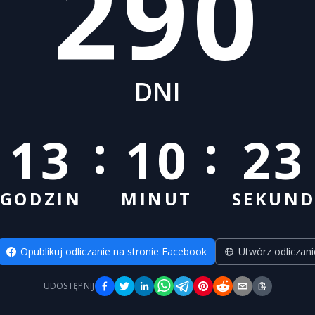
290
DNI
:
:
13
10
22
GODZIN
MINUT
SEKUN
Opublikuj odliczanie na stronie Facebook
Utwórz odliczani
UDOSTĘPNIJ