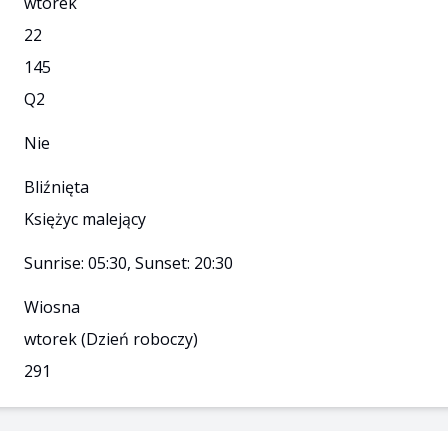
wtorek
22
145
Q
2
Nie
Bliźnięta
Księżyc malejący
Sunrise: 05:30, Sunset: 20:30
Wiosna
wtorek
(Dzień roboczy)
291