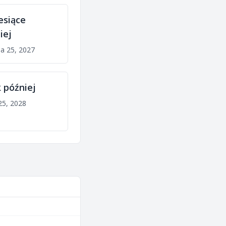
esiące
iej
ia 25, 2027
k później
25, 2028