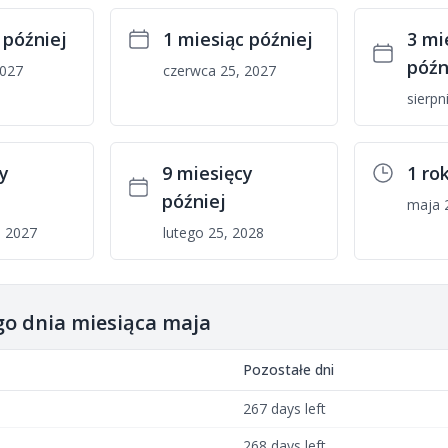
 później
1 miesiąc później
3 mi
późn
2027
czerwca 25, 2027
sierpn
y
9 miesięcy
1 ro
później
maja 
, 2027
lutego 25, 2028
ego dnia miesiąca maja
Pozostałe dni
267 days left
268 days left