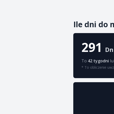
Ile dni do 
291
Dn
To
42 tygodni
l
* To obliczenie uwz