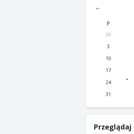
←
p
26
3
10
17
24
31
Przeglądaj