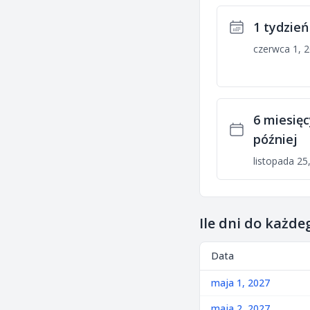
1 tydzień
czerwca 1, 
6 miesięc
później
listopada 25
Ile dni do każd
Data
maja 1, 2027
maja 2, 2027