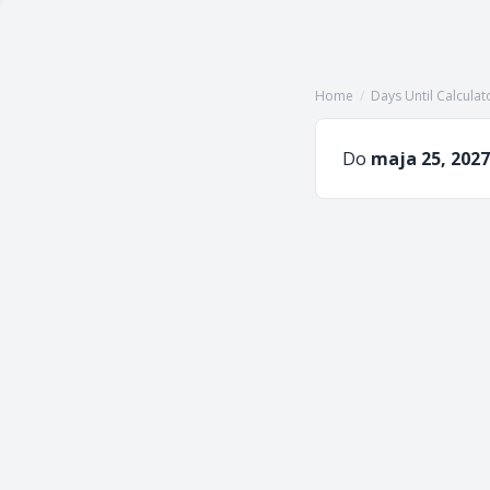
Home
/
Days Until Calculat
Do
maja 25, 2027