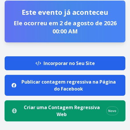
Este evento já aconteceu
Ele ocorreu em 2 de agosto de 2026
00:00 AM
Incorporar no Seu Site
Publicar contagem regressiva na Página
do Facebook
Criar uma Contagem Regressiva
Novo
Web