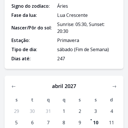
Signo do zodíaco:
Áries
Fase da lua:
Lua Crescente
Sunrise: 05:30, Sunset:
Nascer/Pôr do sol:
20:30
Estação:
Primavera
Tipo de dia:
sábado
(Fim de Semana)
Dias até:
247
abril 2027
←
→
s
t
q
q
s
s
d
29
30
31
1
2
3
4
5
6
7
8
9
10
11