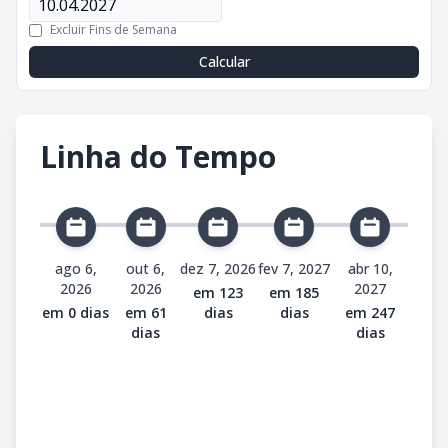
Excluir Fins de Semana
Calcular
Linha do Tempo
ago 6,
out 6,
dez 7, 2026
fev 7, 2027
abr 10,
2026
2026
2027
em 123
em 185
em 0 dias
em 61
dias
dias
em 247
dias
dias