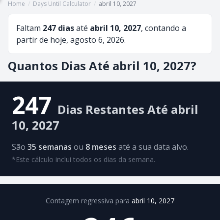
Home
/
Days Until Calculator
/
abril 10, 2027
Faltam
247 dias
até
abril 10, 2027
, contando a
partir de hoje, agosto 6, 2026.
Quantos Dias Até abril 10, 2027?
247
Dias Restantes Até abril
10, 2027
São
35 semanas
ou
8 meses
até a sua data alvo.
*Este cálculo inclui todos os dias da semana.
Contagem regressiva para
abril 10, 2027