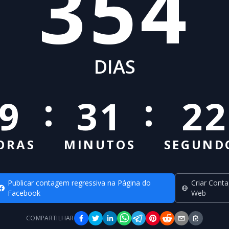
354
DIAS
:
:
9
31
21
ORAS
MINUTOS
SEGUND
Publicar contagem regressiva na Página do
Criar Cont
Facebook
Web
COMPARTILHAR