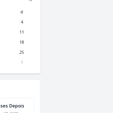
d
4
11
18
25
1
ses Depois