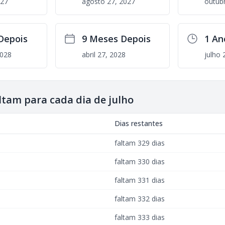
027
agosto 27, 2027
outub
Depois
9 Meses Depois
1 An
2028
abril 27, 2028
julho 
ltam para cada dia de julho
Dias restantes
faltam 329 dias
faltam 330 dias
faltam 331 dias
faltam 332 dias
faltam 333 dias