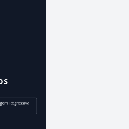
OS
agem Regressiva