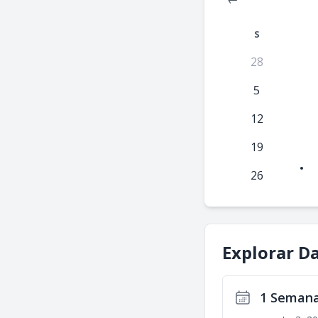
s
28
5
12
19
26
Explorar D
1 Semana