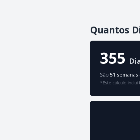
Quantos Di
355
Di
São
51 semanas
*Este cálculo inclu