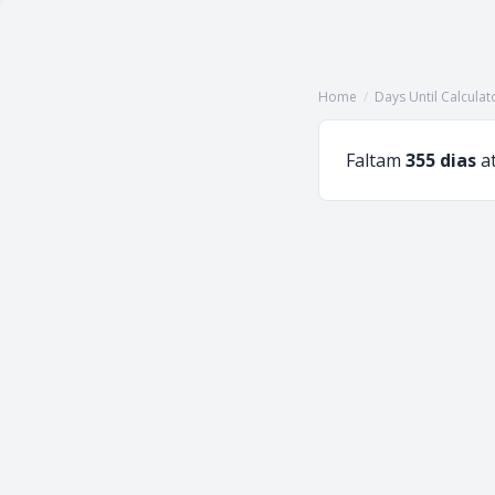
Home
/
Days Until Calculat
Faltam
355 dias
a