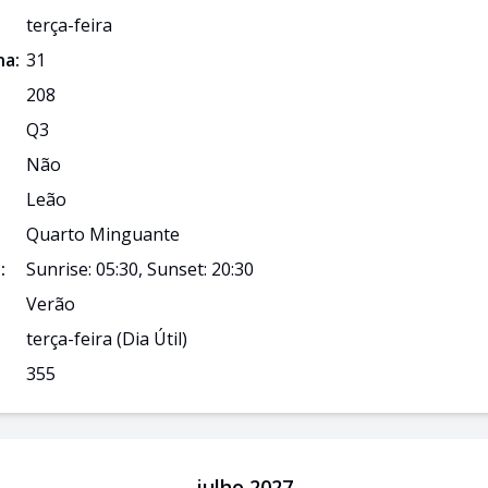
terça-feira
a:
31
208
Q
3
Não
Leão
Quarto Minguante
:
Sunrise: 05:30, Sunset: 20:30
Verão
terça-feira
(Dia Útil)
355
julho 2027