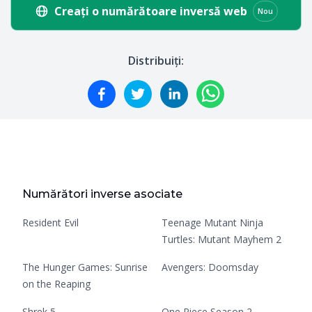
Creați o numărătoare inversă web
Nou
Distribuiți:
Numărători inverse asociate
Resident Evil
Teenage Mutant Ninja
Turtles: Mutant Mayhem 2
The Hunger Games: Sunrise
Avengers: Doomsday
on the Reaping
Shrek 5
One Piece Season 2