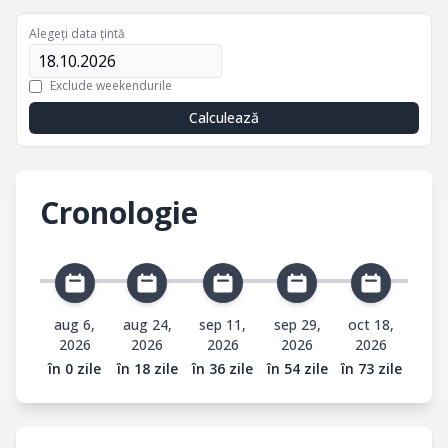
Alegeți data țintă
Exclude weekendurile
Calculează
Cronologie
aug 6,
aug 24,
sep 11,
sep 29,
oct 18,
2026
2026
2026
2026
2026
în 0 zile
în 18 zile
în 36 zile
în 54 zile
în 73 zile