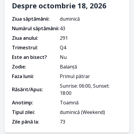
Despre octombrie 18, 2026
Ziua săptămânii:
duminică
Numărul săptămânii:
43
Ziua anului:
291
Trimestrul:
Q
4
Este an bisect?
Nu
Zodie:
Balanță
Faza lunii:
Primul pătrar
Sunrise: 06:00, Sunset:
Răsărit/Apus:
18:00
Anotimp:
Toamnă
Tipul zilei:
duminică
(Weekend)
Zile până la:
73