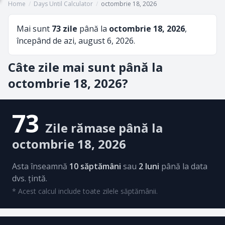
Home
/
Days Until Calculator
/
octombrie 18, 2026
Mai sunt
73 zile
până la
octombrie 18, 2026
,
începând de azi, august 6, 2026.
Câte zile mai sunt până la
octombrie 18, 2026?
73
Zile rămase până la
octombrie 18, 2026
Asta înseamnă
10 săptămâni
sau
2 luni
până la data
dvs. țintă.
* Acest calcul include toate zilele săptămânii.