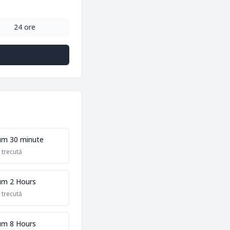
24 ore
um 30 minute
 trecută
um 2 Hours
 trecută
um 8 Hours