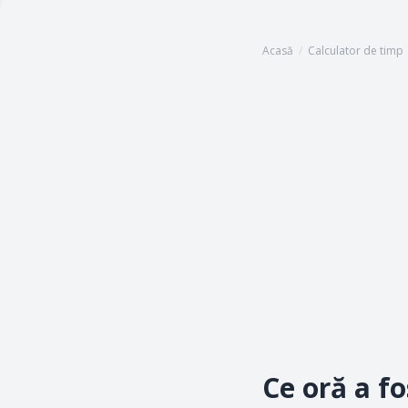
Acasă
/
Calculator de timp
Ce oră a f