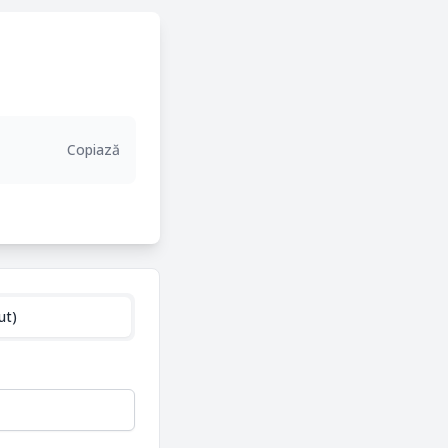
Copiază
ut)