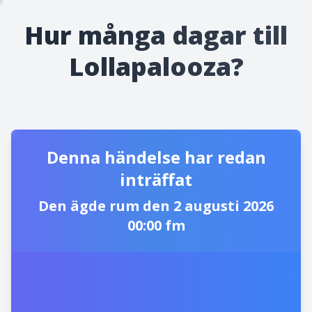
Hur många dagar till
Lollapalooza?
Denna händelse har redan
inträffat
Den ägde rum den 2 augusti 2026
00:00 fm