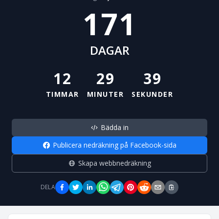
171
DAGAR
12
29
39
TIMMAR
MINUTER
SEKUNDER
Bädda in
Publicera nedräkning på Facebook-sida
Skapa webbnedräkning
DELA