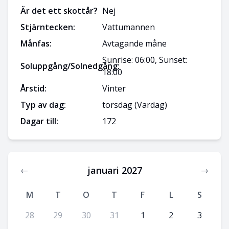
Är det ett skottår?
Nej
Stjärntecken:
Vattumannen
Månfas:
Avtagande måne
Sunrise: 06:00, Sunset:
Soluppgång/Solnedgång:
18:00
Årstid:
Vinter
Typ av dag:
torsdag
(Vardag)
Dagar till:
172
januari 2027
←
→
M
T
O
T
F
L
S
28
29
30
31
1
2
3