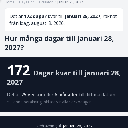
Home
/
Days Until Calculator
/
januari 28, 2027
Det är
172 dagar
kvar till
januari 28, 2027
, räknat
från idag, augusti 9, 2026.
Hur många dagar till januari 28,
2027?
172
Dagar kvar till januari 28,
2027
Det är
25 veckor
eller
6 månader
till ditt måldatum.
* Denna beräkning inkluderar alla veckodagar.
Nedräkning till
januari 28, 2027