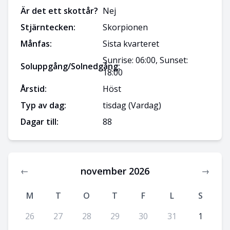
Är det ett skottår?
Nej
Stjärntecken:
Skorpionen
Månfas:
Sista kvarteret
Sunrise: 06:00, Sunset:
Soluppgång/Solnedgång:
18:00
Årstid:
Höst
Typ av dag:
tisdag
(Vardag)
Dagar till:
88
november 2026
←
→
M
T
O
T
F
L
S
26
27
28
29
30
31
1