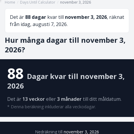
Home
/
Days Until Calculator
/
november 3, 2026
Det är
88 dagar
kvar till
november 3, 2026
, räknat
från idag, augusti 7, 2026.
Hur många dagar till november 3,
2026?
88
Dagar kvar till november 3,
2026
Det är
13 veckor
eller
3 månader
till ditt måldatum.
* Denna beräkning inkluderar alla veckodagar.
Nedräkning till
november 3, 2026