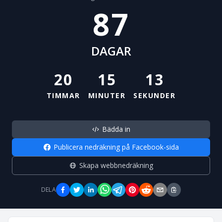
87
DAGAR
20
15
12
TIMMAR
MINUTER
SEKUNDER
Bädda in
Publicera nedräkning på Facebook-sida
Skapa webbnedräkning
DELA