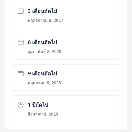
3 เดือนถัดไป
พฤศจิกายน 8, 2027
6 เดือนถัดไป
กุมภาพันธ์ 8, 2028
9 เดือนถัดไป
พฤษภาคม 8, 2028
1 ปีถัดไป
สิงหาคม 8, 2028