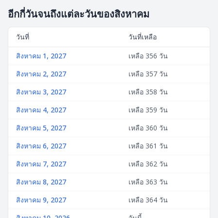
อีกกี่วันจนถึงแต่ละวันของสิงหาคม
วันที่
วันที่เหลือ
สิงหาคม 1, 2027
เหลือ 356 วัน
สิงหาคม 2, 2027
เหลือ 357 วัน
สิงหาคม 3, 2027
เหลือ 358 วัน
สิงหาคม 4, 2027
เหลือ 359 วัน
สิงหาคม 5, 2027
เหลือ 360 วัน
สิงหาคม 6, 2027
เหลือ 361 วัน
สิงหาคม 7, 2027
เหลือ 362 วัน
สิงหาคม 8, 2027
เหลือ 363 วัน
สิงหาคม 9, 2027
เหลือ 364 วัน
สิงหาคม 10, 2026
วันนี้