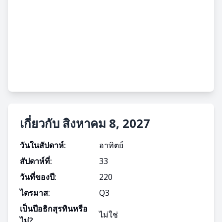
เกี่ยวกับ สิงหาคม 8, 2027
วันในสัปดาห์:
อาทิตย์
สัปดาห์ที่:
33
วันที่ของปี:
220
ไตรมาส:
Q
3
เป็นปีอธิกสุรทินหรือ
ไม่ใช่
ไม่?