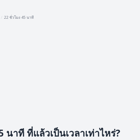
/
22 ชั่วโมง 45 นาที
5 นาที ที่แล้วเป็นเวลาเท่าไหร่?