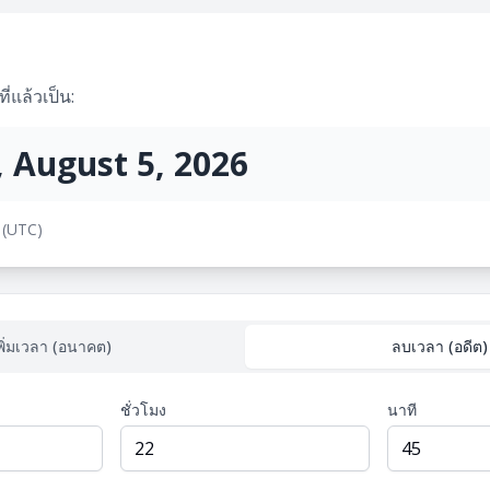
ี่แล้วเป็น:
, August 5, 2026
M (UTC)
พิ่มเวลา (อนาคต)
ลบเวลา (อดีต)
ชั่วโมง
นาที