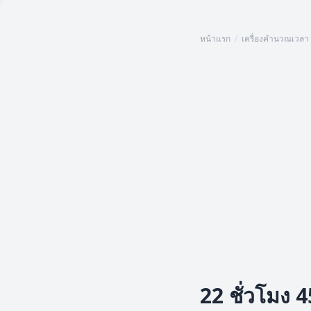
หน้าแรก
/
เครื่องคำนวณเวลา
22 ชั่วโมง 4