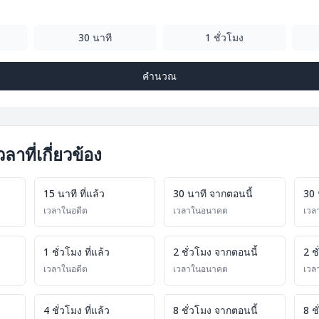
30 นาที
1 ชั่วโมง
คำนวณ
ที่เกี่ยวข้อง
15 นาที ที่แล้ว
30 นาที จากตอนนี้
30 
เวลาในอดีต
เวลาในอนาคต
เวล
1 ชั่วโมง ที่แล้ว
2 ชั่วโมง จากตอนนี้
2 ชั
เวลาในอดีต
เวลาในอนาคต
เวล
4 ชั่วโมง ที่แล้ว
8 ชั่วโมง จากตอนนี้
8 ชั