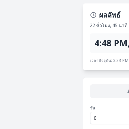
ผลลัพธ์
22 ชั่วโมง, 45 นาที ท
4:48 PM
เวลาปัจจุบัน: 3:33 P
เ
วัน