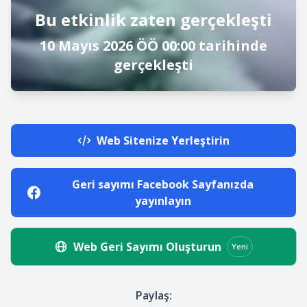
Bu etkinlik zaten gerçekleşti
10 Mayıs 2026 ÖÖ 00:00 tarihinde
gerçekleşti
Web Sitenize Yerleştirin
Geri sayımı Facebook Sayfanızda
yayınlayın
Web Geri Sayımı Oluşturun
Yeni
Paylaş: