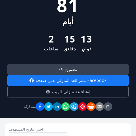
81
أيام
2
15
13
ثوانٍ
دقائق
ساعات
تضمين
نشر العد التنازلي على صفحة Facebook
إنشاء عد تنازلي للويب
مشاركة
اختر التاريخ المستهدف