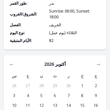
بدر
طور القمر:
Sunrise: 06:00, Sunset:
الشروق/الغروب:
18:00
الخريف
الفصل:
الثلاثاء
(يوم عمل)
نوع اليوم:
82
الأيام المتبقية:
أكتوبر 2026
←
→
ج
خ
ر
ث
ن
ح
س
26
27
28
29
30
1
2
3
4
5
6
7
8
9
10
11
12
13
14
15
16