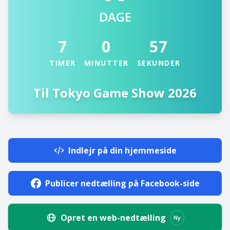
DAGE
7
0
57
TIMER
MINUTTER
SEKUNDER
Til Tokyo Game Show 2026
Indlejr på din hjemmeside
Publicer nedtælling på Facebook-side
Opret en web-nedtælling
Ny