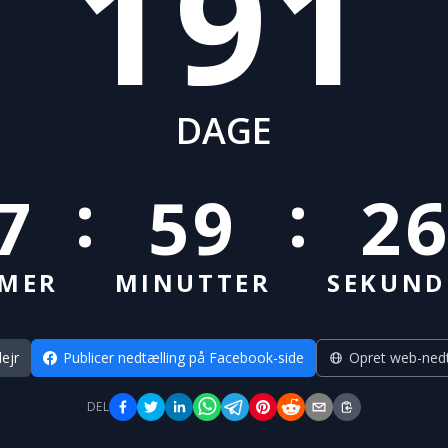
191
DAGE
:
:
7
59
2
IMER
MINUTTER
SEKUND
lejr
Publicer nedtælling på Facebook-side
Opret web-nedt
DEL