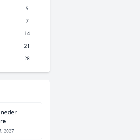
S
7
14
21
28
åneder
re
5, 2027