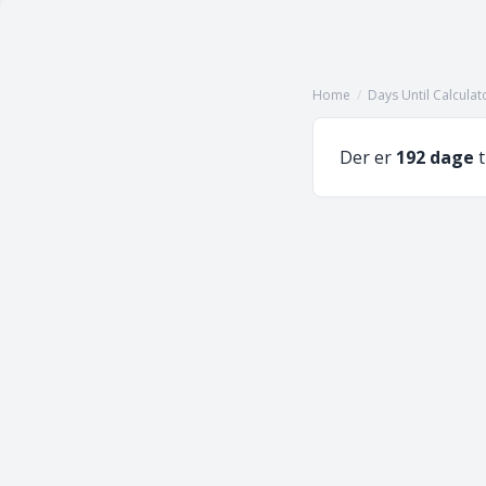
Home
/
Days Until Calculat
Der er
192 dage
t