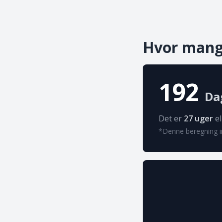
Hvor mange
192
Dag
Det er
27 uger
el
*Denne beregning in