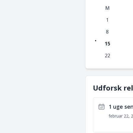
M
1
8
15
22
Udforsk re
1 uge se
februar 22, 