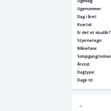
Ugedag:
Ugenummer:
Dag i året:
Kvartal:
Er det et skudår?
Stjernetegn:
Månefase:
Solopgang/solne
Årstid:
Dagtype:
Dage til:
←