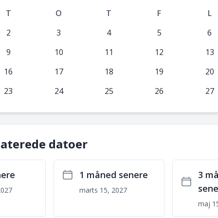
T
O
T
F
L
2
3
4
5
6
9
10
11
12
13
16
17
18
19
20
23
24
25
26
27
laterede datoer
nere
1 måned senere
3 m
sene
2027
marts 15, 2027
maj 1