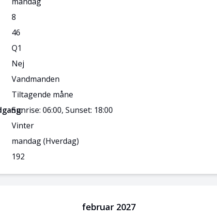
mandag
8
46
Q
1
Nej
Vandmanden
Tiltagende måne
dgang:
Sunrise: 06:00, Sunset: 18:00
Vinter
mandag
(Hverdag)
192
februar 2027