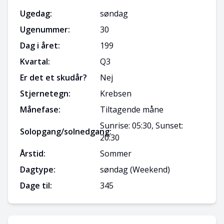
Ugedag:
søndag
Ugenummer:
30
Dag i året:
199
Kvartal:
Q
3
Er det et skudår?
Nej
Stjernetegn:
Krebsen
Månefase:
Tiltagende måne
Sunrise: 05:30, Sunset:
Solopgang/solnedgang:
20:30
Årstid:
Sommer
Dagtype:
søndag
(Weekend)
Dage til:
345