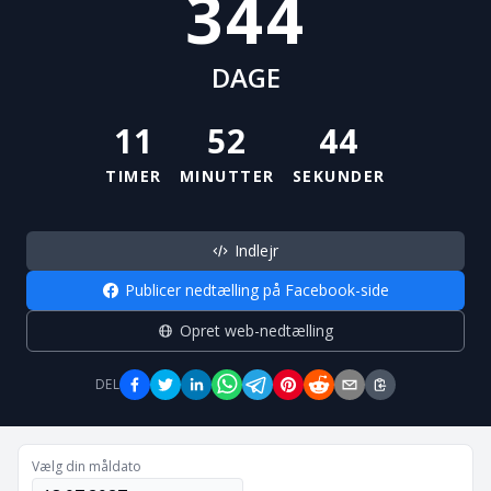
344
DAGE
11
52
43
TIMER
MINUTTER
SEKUNDER
Indlejr
Publicer nedtælling på Facebook-side
Opret web-nedtælling
DEL
Vælg din måldato