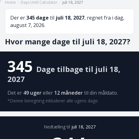
Home
/
Days Until Calculator
/
juli 18, 2027
Der er
345 dage
til
juli 18, 2027
, regnet fra i dag,
august 7, 2026.
Hvor mange dage til juli 18, 2027?
345
Dage tilbage til juli 18,
2027
Det er
49 uger
eller
12 måneder
til din måldato.
*Denne beregning inkluderer alle ugens dage.
Nedtælling til
juli 18, 2027