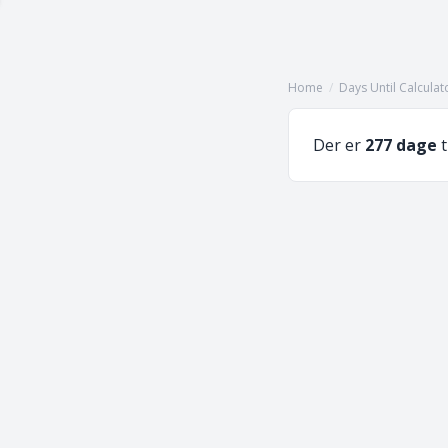
Home
/
Days Until Calculat
Der er
277 dage
t