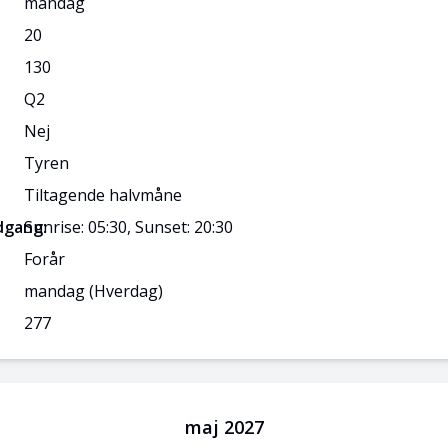
mandag
20
130
Q
2
Nej
Tyren
Tiltagende halvmåne
dgang:
Sunrise: 05:30, Sunset: 20:30
Forår
mandag
(Hverdag)
277
maj 2027