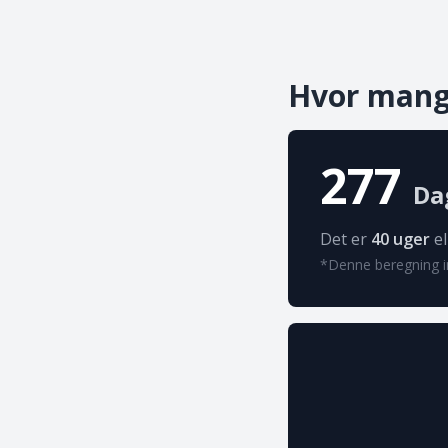
Hvor mange
277
Dag
Det er
40 uger
el
*Denne beregning in