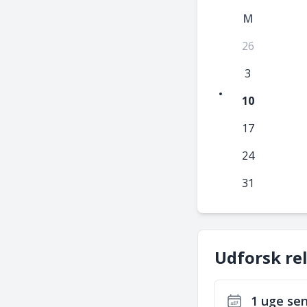
M
26
3
10
17
24
31
Udforsk re
1 uge se