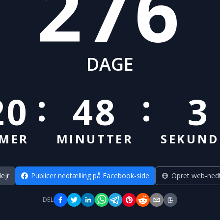
276
DAGE
:
:
20
48
2
IMER
MINUTTER
SEKUND
lejr
Publicer nedtælling på Facebook-side
Opret web-nedt
DEL