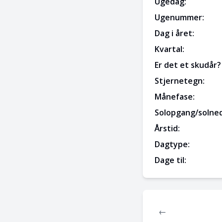
Ugedag:
Ugenummer:
Dag i året:
Kvartal:
Er det et skudår?
Stjernetegn:
Månefase:
Solopgang/solne
Årstid:
Dagtype:
Dage til:
←