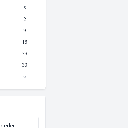
S
2
9
16
23
30
6
åneder