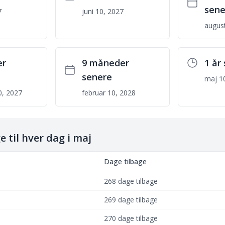
sene
7
juni 10, 2027
augus
er
9 måneder
1 år
senere
maj 1
, 2027
februar 10, 2028
 til hver dag i maj
Dage tilbage
268 dage tilbage
269 dage tilbage
270 dage tilbage