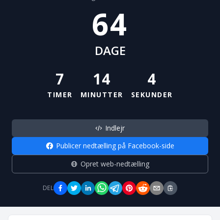
64
DAGE
7
14
4
TIMER
MINUTTER
SEKUNDER
Indlejr
Publicer nedtælling på Facebook-side
Opret web-nedtælling
DEL