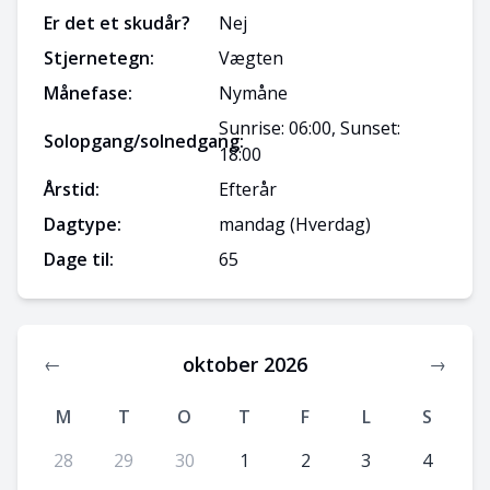
Er det et skudår?
Nej
Stjernetegn:
Vægten
Månefase:
Nymåne
Sunrise: 06:00, Sunset:
Solopgang/solnedgang:
18:00
Årstid:
Efterår
Dagtype:
mandag
(Hverdag)
Dage til:
65
oktober 2026
←
→
M
T
O
T
F
L
S
28
29
30
1
2
3
4