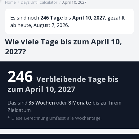
Home
/
Days Until Calculator
/
April 10, 2027
Es sind noch
246 Tage
bis
April 10, 2027
, gezählt
ab heute, August 7, 2026.
Wie viele Tage bis zum April 10,
2027?
246
Verbleibende Tage bis
zum April 10, 2027
Das sind
35 Wochen
oder
8 Monate
bis zu Ihrem
Zieldatum.
* Diese Berechnung umfasst alle Wochentage.