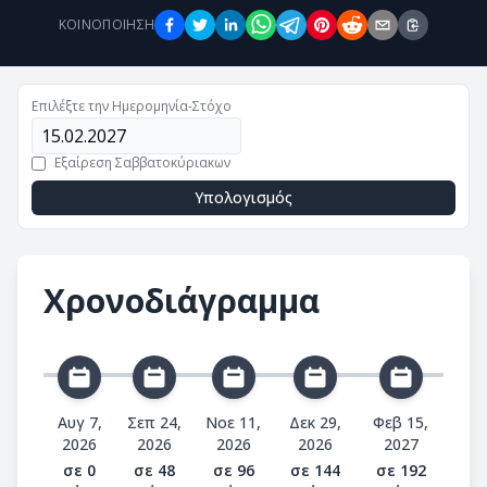
ΚΟΙΝΟΠΟΊΗΣΗ
Επιλέξτε την Ημερομηνία-Στόχο
Εξαίρεση Σαββατοκύριακων
Υπολογισμός
Χρονοδιάγραμμα
Αυγ 7,
Σεπ 24,
Νοε 11,
Δεκ 29,
Φεβ 15,
2026
2026
2026
2026
2027
σε 0
σε 48
σε 96
σε 144
σε 192