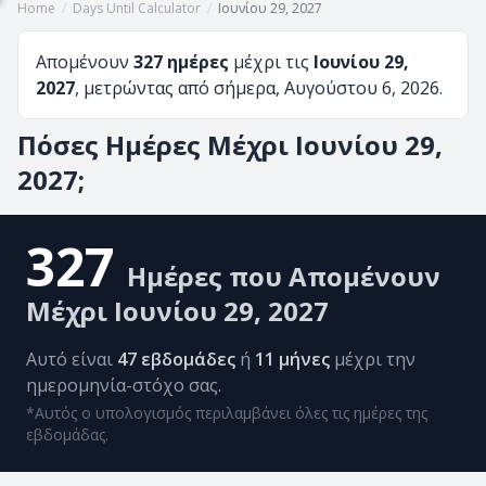
Home
/
Days Until Calculator
/
Ιουνίου 29, 2027
Απομένουν
327 ημέρες
μέχρι τις
Ιουνίου 29,
2027
, μετρώντας από σήμερα, Αυγούστου 6, 2026.
Πόσες Ημέρες Μέχρι Ιουνίου 29,
2027;
327
Ημέρες που Απομένουν
Μέχρι Ιουνίου 29, 2027
Αυτό είναι
47 εβδομάδες
ή
11 μήνες
μέχρι την
ημερομηνία-στόχο σας.
*Αυτός ο υπολογισμός περιλαμβάνει όλες τις ημέρες της
εβδομάδας.