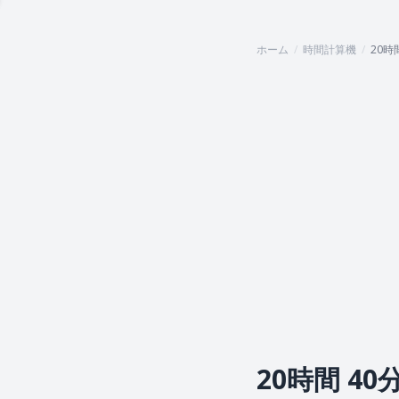
ホーム
/
時間計算機
/
20時
20時間 4