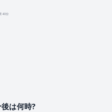
間 40分
0分後は何時?