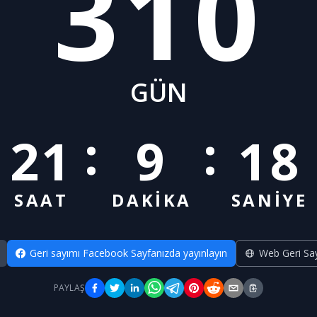
310
GÜN
:
:
21
9
18
SAAT
DAKİKA
SANİYE
Geri sayımı Facebook Sayfanızda yayınlayın
Web Geri Say
PAYLAŞ