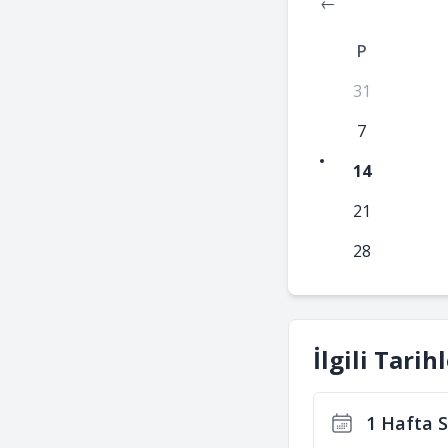
←
P
31
7
14
21
28
İlgili Tarih
1 Hafta 