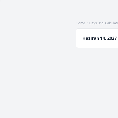
Home
/
Days Until Calculat
Haziran 14, 2027