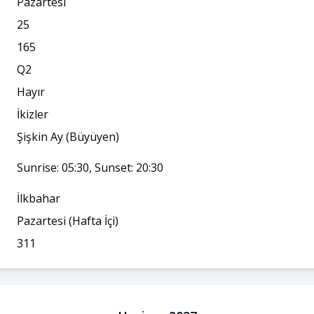
Pazartesi
25
165
Q
2
Hayır
İkizler
Şişkin Ay (Büyüyen)
n
Sunrise: 05:30, Sunset: 20:30
İlkbahar
Pazartesi
(Hafta İçi)
311