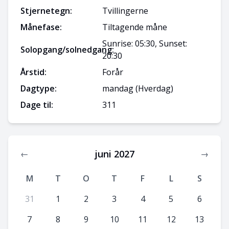
Stjernetegn:
Tvillingerne
Månefase:
Tiltagende måne
Sunrise: 05:30, Sunset:
Solopgang/solnedgang:
20:30
Årstid:
Forår
Dagtype:
mandag
(Hverdag)
Dage til:
311
juni 2027
←
→
M
T
O
T
F
L
S
31
1
2
3
4
5
6
7
8
9
10
11
12
13