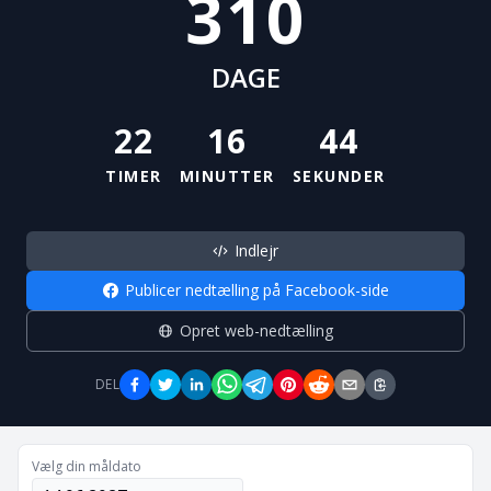
310
DAGE
22
16
44
TIMER
MINUTTER
SEKUNDER
Indlejr
Publicer nedtælling på Facebook-side
Opret web-nedtælling
DEL
Vælg din måldato