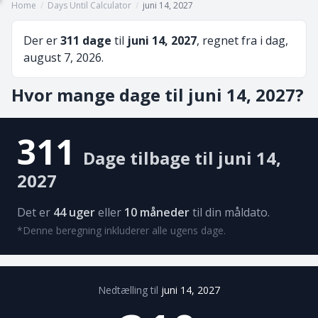
Home
/
Days Until Calculator
/
juni 14, 2027
Der er
311 dage
til
juni 14, 2027
, regnet fra i dag,
august 7, 2026.
Hvor mange dage til juni 14, 2027?
311
Dage tilbage til juni 14,
2027
Det er
44 uger
eller
10 måneder
til din måldato.
*Denne beregning inkluderer alle ugens dage.
Nedtælling til
juni 14, 2027